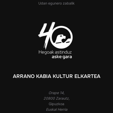
Udan egunero zabalik
ARRANO KABIA KULTUR ELKARTEA
Orape 14,
20800 Zarautz,
Gipuzkoa
Euskal Herria