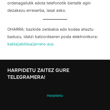
ordenagailutik edota telefonotik bertatik egin
dezakezu erreserba, lasai asko.
OHARRA: bazkide zenbakia edo kodea ahaztu
baduzu, idatzi batzordearen posta elektronikora
:
kabia[abildua]arrano.eus
HARPIDETU ZAITEZ GURE
TELEGRAMERA!
Harpidetu