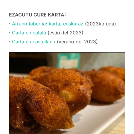
EZAGUTU GURE KARTA:
·
Arrano taberna: karta, euskaraz
(2023ko uda).
·
Carta en català
(estiu del 2023).
·
Carta en castellano
(verano del 2023).