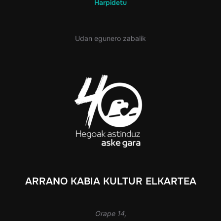
Harpidetu
Udan egunero zabalik
ARRANO KABIA KULTUR ELKARTEA
Orape 14,