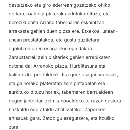
dastatzeko eta giro ederrean gozatzeko ohiko
ogitartekoak eta platerak aurkituko dituzu, eta
bereziki baita Arrano tabernaren eskaintzan
arrakasta gehien duen pizza ere. Etxekoa, unean-
unean prestatutakoa, eta gustu guztietara
egokitzen diren osagaiekin egindakoa.
Zarauztarrek zein bisitariek gehien errepikaten
dutena da: Arranoko pizza. Hurbiltasuna eta
kalitatezko produktuak dira gure osagai nagusiak,
eta gainerako plateretan zein pintxoetan ere
aurkituko dituzu horiek, tabernaren barrualdean
dugun jantokian zein kanpoaldeko terrazan gustura
bazkaldu edo afaldu ahal izateko. Zaporeen
artisauak gara. Zatoz gu ezagutzera, eta itzuliko
zara.