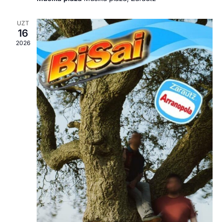
UZT
16
2026