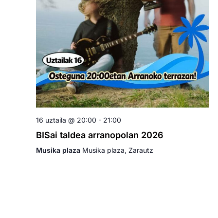
16 uztaila @ 20:00
-
21:00
BISai taldea arranopolan 2026
Musika plaza
Musika plaza, Zarautz