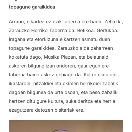
topagune garaikidea
Arrano, elkartea ez ezik taberna ere bada. Zehazki,
Zarauzko Herriko Taberna da. Betikoa. Gertukoa.
Iragana eta etorkizuna elkartzen asmatu duen
topagune garaikidea. Zarauzko alde zaharrean
kokatuta dago, Musika Plazan, eta belaunaldi
askoren bilgune izan ondoren, gaur egun ere
taberna baino askoz gehiago da. Kultur ekitaldiei,
ikastaroei, hitzaldiei eta ekimen herrikoiei zabalik
dagoen bilgunea da urte osoan, eta beso zabalik
hartzen ditu gure kultura, sukaldaritza eta herria
ezagutzera datozen bisitariak ere.