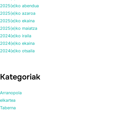
2025(e)ko abendua
2025(e)ko azaroa
2025(e)ko ekaina
2025(e)ko maiatza
2024(e)ko iraila
2024(e)ko ekaina
2024(e)ko otsaila
Kategoriak
Arranopola
elkartea
Taberna