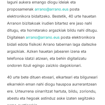
laguni aukera emango diogu ideiak eta
proposamenak
arrano@arrano.eus
posta
elektronikora bidaltzeko. Bestetik, 40 urte hauetan
Arranon bizitakoak irudien bitartez ere jaso nahi
ditugu, eta horretarako argazkiak bildu nahi ditugu.
Digitalean
arrano@arrano.eus
posta elektronikora
bidali edota fisikoki Arrano tabernan laga daitezke
argazkiak. Azken hauetan jabearen izena eta
telefonoa idatzi atzean, eta behin digitalizatu
ondoren itzuli egingo zaizkio dagokionari.
40 urte bete dituen etxeari, elkarteari eta bilguneari
elkarrekin eman nahi diogu hauspoa aurrerantzean
ere. Urteurrena oinarritzat hartuta, bildu, zoriondu,
abestu eta hegoak astinduz aske izaten segitzeko