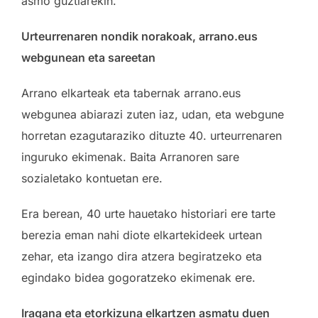
asmo guztiarekin.
Urteurrenaren nondik norakoak, arrano.eus
webgunean eta sareetan
Arrano elkarteak eta tabernak arrano.eus
webgunea abiarazi zuten iaz, udan, eta webgune
horretan ezagutaraziko dituzte 40. urteurrenaren
inguruko ekimenak. Baita Arranoren sare
sozialetako kontuetan ere.
Era berean, 40 urte hauetako historiari ere tarte
berezia eman nahi diote elkartekideek urtean
zehar, eta izango dira atzera begiratzeko eta
egindako bidea gogoratzeko ekimenak ere.
Iragana eta etorkizuna elkartzen asmatu duen