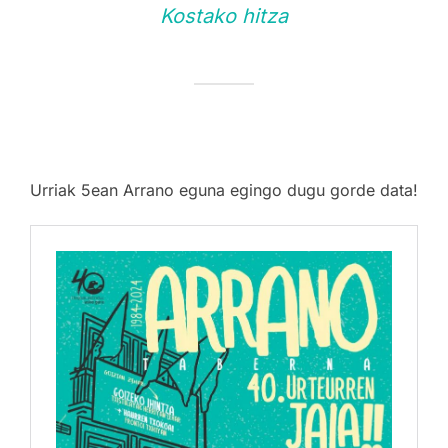
Kostako hitza
Urriak 5ean Arrano eguna egingo dugu gorde data!