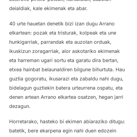
deialdiak, kale ekimenak eta abar.
40 urte hauetan denetik bizi izan dugu Arrano
elkartean: pozak eta tristurak, kolpeak eta une
hunkigarriak, parrandak eta auzolan orduak,
ikuskizun zoragarriak, alor askotariko ekimenak
eta harreman ugari sortu eta garatu dira bertan,
etxea hainbat belaunaldiren bilgune bihurtuta. Hau
guztia gogoratu, ikusarazi eta zabaldu nahi dugu,
bidelagun guztiekin batera urteurrena ospatu, eta
denen artean Arrano elkartea osatzen, hegan jarri
dezagun.
Horretarako, hasteko bi ekimen abiaraziko ditugu:
batetik, bere ekarpena egin nahi duen edozein