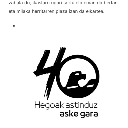
zabala du, ikastaro ugari sortu eta eman da bertan,
eta milaka herritarren plaza izan da elkartea.