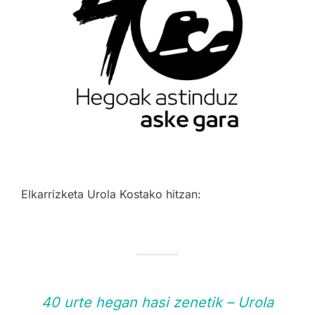
Elkarrizketa Urola Kostako hitzan:
40 urte hegan hasi zenetik – Urola