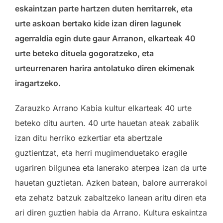
eskaintzan parte hartzen duten herritarrek, eta
urte askoan bertako kide izan diren lagunek
agerraldia egin dute gaur Arranon, elkarteak 40
urte beteko dituela gogoratzeko, eta
urteurrenaren harira antolatuko diren ekimenak
iragartzeko.
Zarauzko Arrano Kabia kultur elkarteak 40 urte
beteko ditu aurten. 40 urte hauetan ateak zabalik
izan ditu herriko ezkertiar eta abertzale
guztientzat, eta herri mugimenduetako eragile
ugariren bilgunea eta lanerako aterpea izan da urte
hauetan guztietan. Azken batean, balore aurrerakoi
eta zehatz batzuk zabaltzeko lanean aritu diren eta
ari diren guztien habia da Arrano. Kultura eskaintza