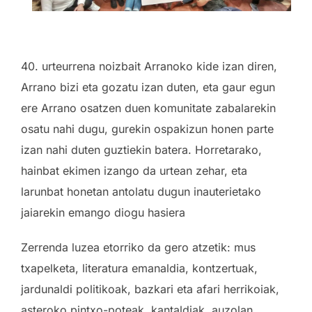
40. urteurrena noizbait Arranoko kide izan diren,
Arrano bizi eta gozatu izan duten, eta gaur egun
ere Arrano osatzen duen komunitate zabalarekin
osatu nahi dugu, gurekin ospakizun honen parte
izan nahi duten guztiekin batera. Horretarako,
hainbat ekimen izango da urtean zehar, eta
larunbat honetan antolatu dugun inauterietako
jaiarekin emango diogu hasiera
Zerrenda luzea etorriko da gero atzetik: mus
txapelketa, literatura emanaldia, kontzertuak,
jardunaldi politikoak, bazkari eta afari herrikoiak,
asteroko pintxo-poteak, kantaldiak, auzolan