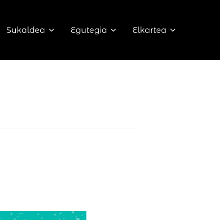
Sukaldea
Egutegia
Elkartea