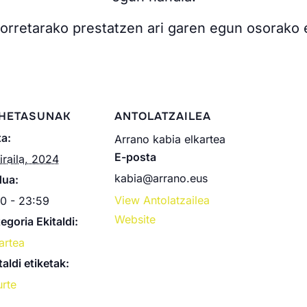
horretarako prestatzen ari garen egun osorako
HETASUNAK
ANTOLATZAILEA
a:
Arrano kabia elkartea
E-posta
iraila, 2024
kabia@arrano.eus
dua:
View Antolatzailea
0 - 23:59
Website
egoria Ekitaldi:
artea
taldi etiketak:
rte