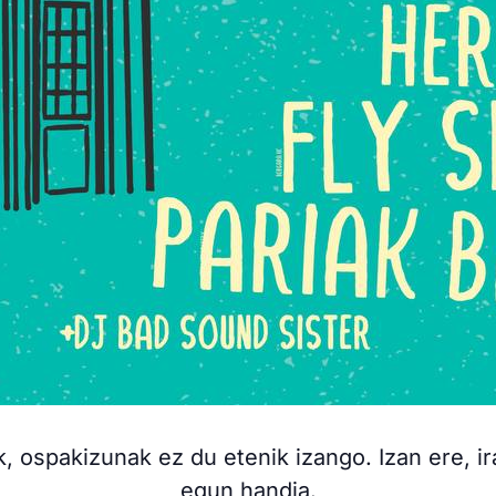
, ospakizunak ez du etenik izango. Izan ere, i
egun handia.