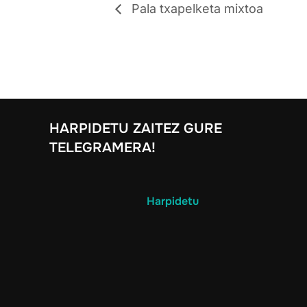
Pala txapelketa mixtoa
HARPIDETU ZAITEZ GURE
TELEGRAMERA!
Harpidetu