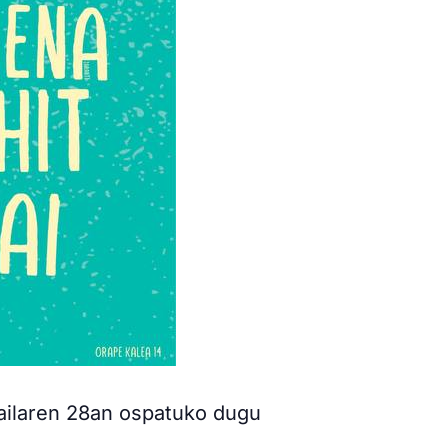
railaren 28an ospatuko dugu