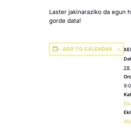
Laster jakinaraziko da egun 
gorde data!
ADD TO CALENDAR
XE
Dat
28 
Or
9:0
Kat
Elk
Eki
40u