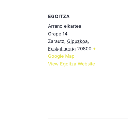
EGOITZA
Arrano elkartea
Orape 14
Zarautz
,
Gipuzkoa,
Euskal herria
20800
+
Google Map
View Egoitza Website