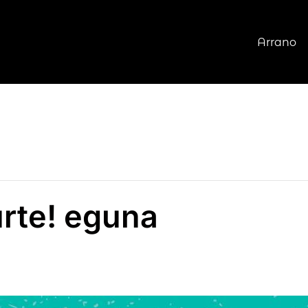
Arrano
rte! eguna