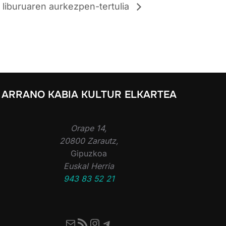
 liburuaren aurkezpen-tertulia
ARRANO KABIA KULTUR ELKARTEA
Orape 14,
20800 Zarautz,
Gipuzkoa
Euskal Herria
943 83 52 21
Mail
RSS Feed
Instagram
Telegram