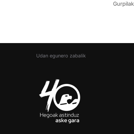
Gurpilak
Udan egunero zabalik