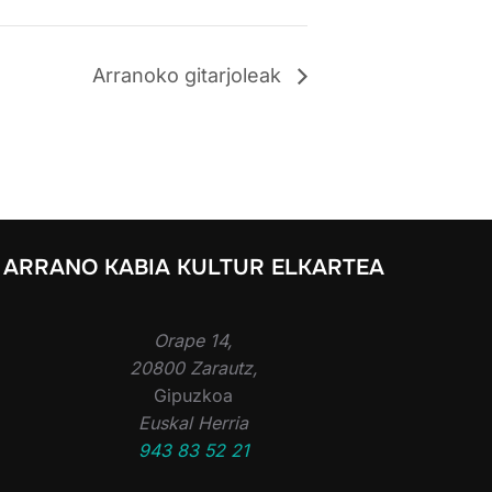
Arranoko gitarjoleak
ARRANO KABIA KULTUR ELKARTEA
Orape 14,
20800 Zarautz,
Gipuzkoa
Euskal Herria
943 83 52 21