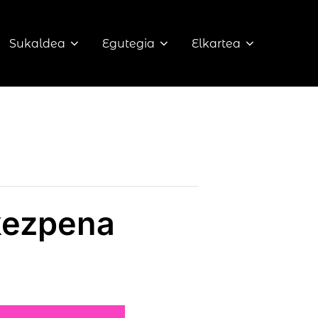
Sukaldea
Egutegia
Elkartea
rkezpena