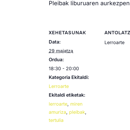
Pleibak liburuaren aurkezpen
XEHETASUNAK
ANTOLATZ
Data:
Lerroarte
29 maiatza
Ordua:
18:30 - 20:00
Kategoria Ekitaldi:
Lerroarte
Ekitaldi etiketak:
lerroarte
,
miren
amuriza
,
pleibak
,
tertulia