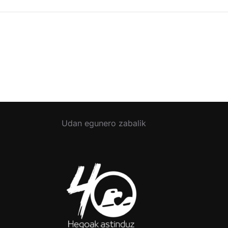
Udan egunero zabalik