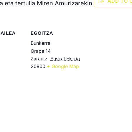
ADD TO 
a eta tertulia Miren Amurizarekin.
AILEA
EGOITZA
Bunkerra
Orape 14
Zarautz
,
Euskal Herria
20800
+ Google Map