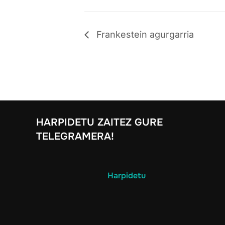
Frankestein agurgarria
HARPIDETU ZAITEZ GURE
TELEGRAMERA!
Harpidetu