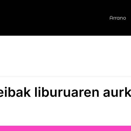
Arrano
leibak liburuaren au