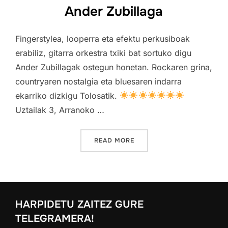
Ander Zubillaga
Fingerstylea, looperra eta efektu perkusiboak
erabiliz, gitarra orkestra txiki bat sortuko digu
Ander Zubillagak ostegun honetan. Rockaren grina,
countryaren nostalgia eta bluesaren indarra
ekarriko dizkigu Tolosatik.
Uztailak 3, Arranoko …
“ANDER ZUBILLAGA”
READ MORE
HARPIDETU ZAITEZ GURE
TELEGRAMERA!