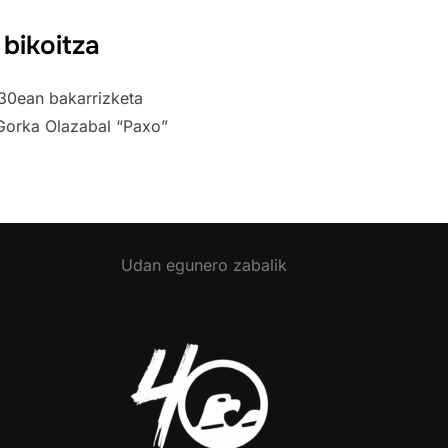
 bikoitza
30ean bakarrizketa
 Gorka Olazabal “Paxo”
Udan egunero zabalik