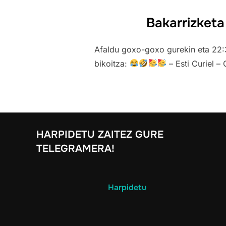
Bakarrizketa
Afaldu goxo-goxo gurekin eta 22:
bikoitza:
– Esti Curiel –
HARPIDETU ZAITEZ GURE
TELEGRAMERA!
Harpidetu