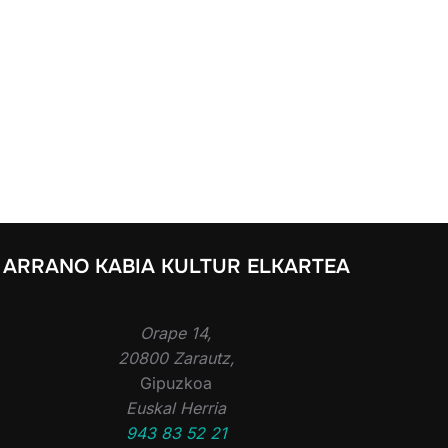
ARRANO KABIA KULTUR ELKARTEA
Orape 14,
20800 Zarautz,
Gipuzkoa
Euskal Herria
943 83 52 21