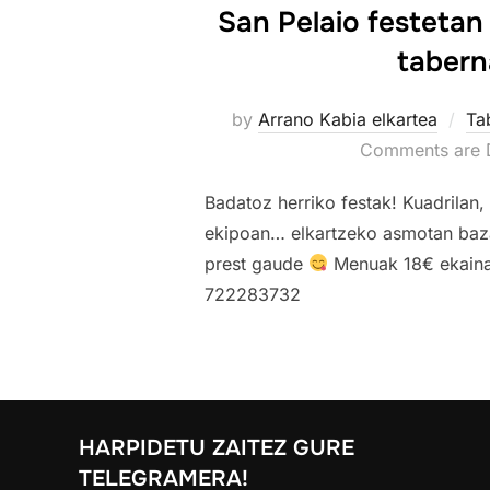
San Pelaio festeta
tabern
by
Arrano Kabia elkartea
Ta
Comments are 
Badatoz herriko festak! Kuadrilan, 
ekipoan… elkartzeko asmotan baza
prest gaude
Menuak 18€ ekainak
722283732
HARPIDETU ZAITEZ GURE
TELEGRAMERA!