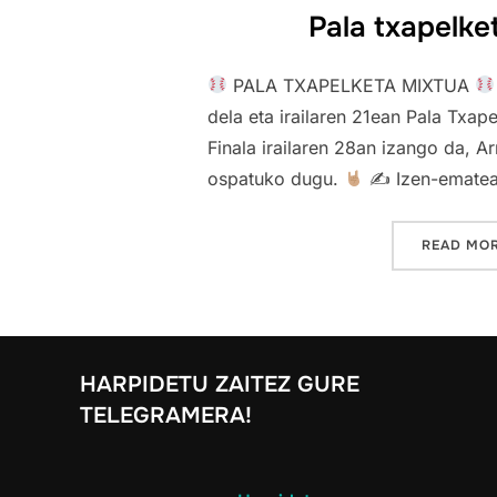
Pala txapelke
PALA TXAPELKETA MIXTUA
dela eta irailaren 21ean Pala Txape
Finala irailaren 28an izango da, A
ospatuko dugu.
✍
Izen-ematea
READ MO
HARPIDETU ZAITEZ GURE
TELEGRAMERA!