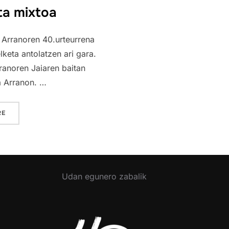
ta mixtoa
Arranoren 40.urteurrena
lketa antolatzen ari gara.
rranoren Jaiaren baitan
 Arranon. …
“PALA TXAPELKETA MIXTOA”
RE
Udan egunero zabalik