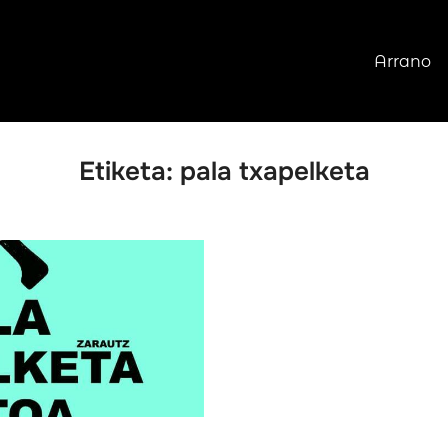
Arrano
Etiketa:
pala txapelketa