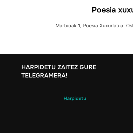
Poesia xux
Martxoak 1, Poesia Xuxurlatua. Os
HARPIDETU ZAITEZ GURE
TELEGRAMERA!
Harpidetu