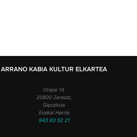
ARRANO KABIA KULTUR ELKARTEA
Orape 14,
20800 Zarautz,
Gipuzkoa
Euskal Herria
943 83 52 21