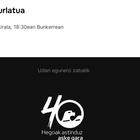
urlatua
tirala, 18:30ean Bunkerrean
Udan egunero zabalik