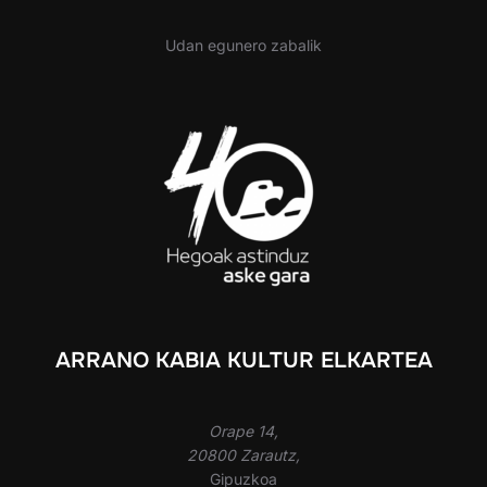
Udan egunero zabalik
ARRANO KABIA KULTUR ELKARTEA
Orape 14,
20800 Zarautz,
Gipuzkoa