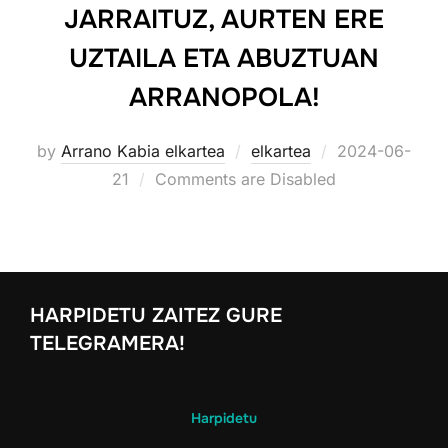
JARRAITUZ, AURTEN ERE
UZTAILA ETA ABUZTUAN
ARRANOPOLA!
Posted
by
Arrano Kabia elkartea
elkartea
2024-06-
on
21
Comments are Disabled
HARPIDETU ZAITEZ GURE
TELEGRAMERA!
Harpidetu