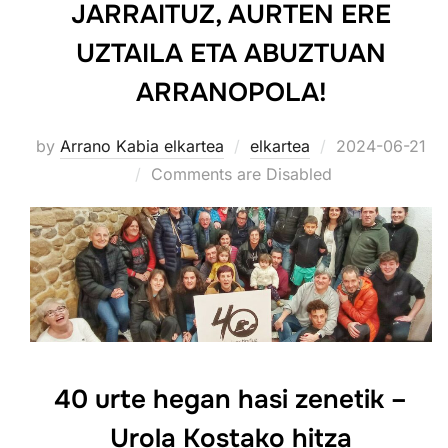
JARRAITUZ, AURTEN ERE
UZTAILA ETA ABUZTUAN
ARRANOPOLA!
Posted
by
Arrano Kabia elkartea
elkartea
2024-06-21
on
Comments are Disabled
40 urte hegan hasi zenetik –
Urola Kostako hitza