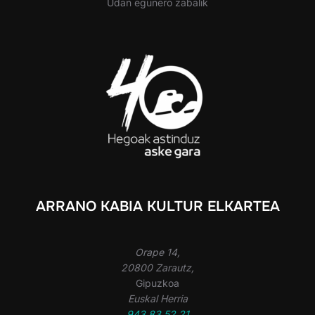
Udan egunero zabalik
ARRANO KABIA KULTUR ELKARTEA
Orape 14,
20800 Zarautz,
Gipuzkoa
Euskal Herria
943 83 52 21