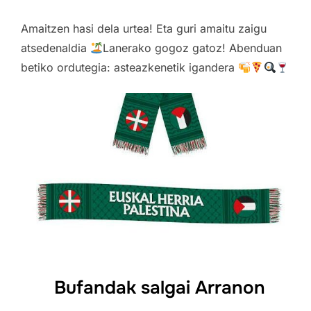
Amaitzen hasi dela urtea! Eta guri amaitu zaigu
atsedenaldia
Lanerako gogoz gatoz! Abenduan
betiko ordutegia: asteazkenetik igandera
Bufandak salgai Arranon