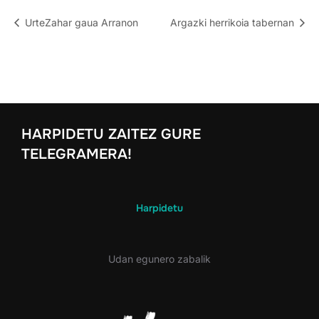
UrteZahar gaua Arranon
Argazki herrikoia tabernan
HARPIDETU ZAITEZ GURE
TELEGRAMERA!
Harpidetu
Udan egunero zabalik