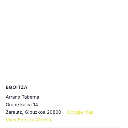
EGOITZA
Arrano Taberna
Orape kalea 14
Zarautz
,
Gipuzkoa
20800
+ Google Map
View Egoitza Website