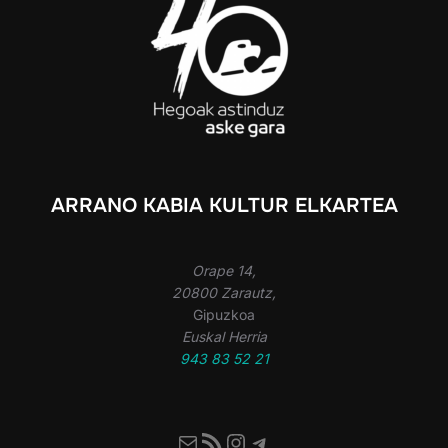
ARRANO KABIA KULTUR ELKARTEA
Orape 14,
20800 Zarautz,
Gipuzkoa
Euskal Herria
943 83 52 21
Mail
RSS Feed
Instagram
Telegram