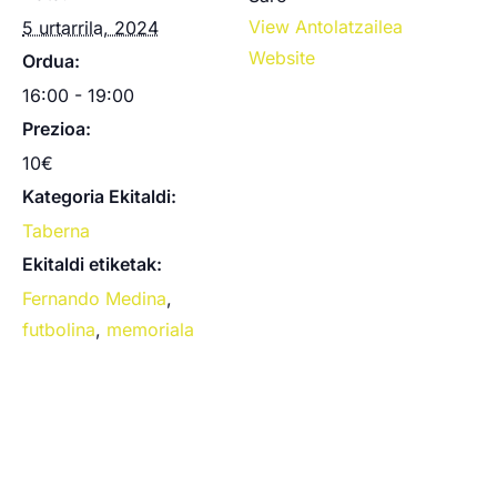
View Antolatzailea
5 urtarrila, 2024
Website
Ordua:
16:00 - 19:00
Prezioa:
10€
Kategoria Ekitaldi:
Taberna
Ekitaldi etiketak:
Fernando Medina
,
futbolina
,
memoriala