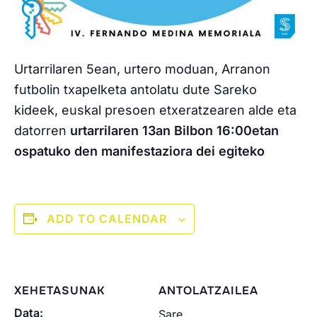
Urtarrilaren 5ean, urtero moduan, Arranon
futbolin txapelketa antolatu dute Sareko
kideek, euskal presoen etxeratzearen alde eta
datorren
urtarrilaren 13an Bilbon 16:00etan
ospatuko den manifestaziora dei egiteko
ADD TO CALENDAR
XEHETASUNAK
ANTOLATZAILEA
Data:
Sare