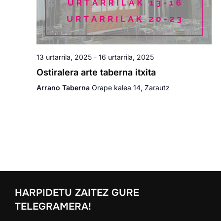
13 urtarrila, 2025
-
16 urtarrila, 2025
Ostiralera arte taberna itxita
Arrano Taberna
Orape kalea 14, Zarautz
HARPIDETU ZAITEZ GURE
TELEGRAMERA!