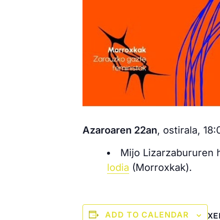
Azaroaren 22an
, ostirala, 1
Mijo Lizarzabururen h
lodia
(Morroxkak).
ADD TO CALENDAR
XE