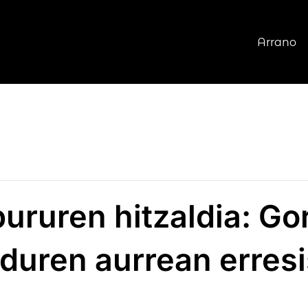
Arrano
bururen hitzaldia: G
duren aurrean erresi