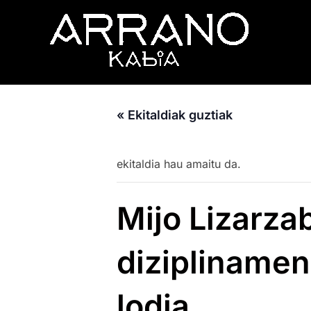
Skip
to
content
« Ekitaldiak guztiak
ekitaldia hau amaitu da.
Mijo Lizarza
diziplinamen
lodia