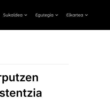
Sukaldea
Egutegia
Elkartea
orputzen
stentzia