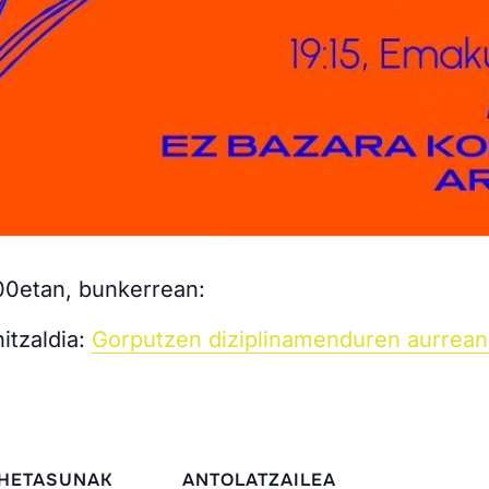
8:00etan, bunkerrean:
itzaldia:
Gorputzen diziplinamenduren aurrean 
HETASUNAK
ANTOLATZAILEA