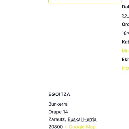
Dat
22
Or
18:
Kat
Mo
Eki
hit
EGOITZA
Bunkerra
Orape 14
Zarautz
,
Euskal Herria
20800
+ Google Map