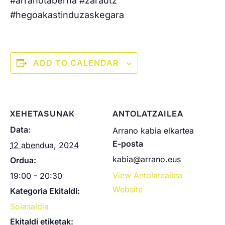
#arranotaberna #zarautz
#hegoakastinduzaskegara
ADD TO CALENDAR
XEHETASUNAK
ANTOLATZAILEA
Data:
Arrano kabia elkartea
E-posta
12 abendua, 2024
kabia@arrano.eus
Ordua:
View Antolatzailea
19:00 - 20:30
Website
Kategoria Ekitaldi:
Solasaldia
Ekitaldi etiketak: