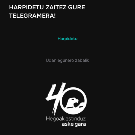
HARPIDETU ZAITEZ GURE
TELEGRAMERA!
Harpidetu
Udan egunero zabalik