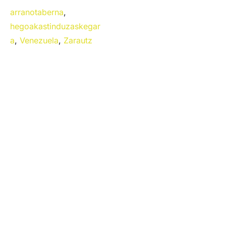
arranotaberna
,
hegoakastinduzaskegar
a
,
Venezuela
,
Zarautz