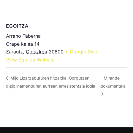
EGOITZA
Arrano Taberna
Orape kalea 14
Zarautz
,
Gipuzkoa
20800
+ Google Map
View Egoitza Website
Mijo Lizarzabururen hitzaldia: Gorputzen
Mirande
diziplinamenduren aurrean erresistentzia lodia
dokumentala