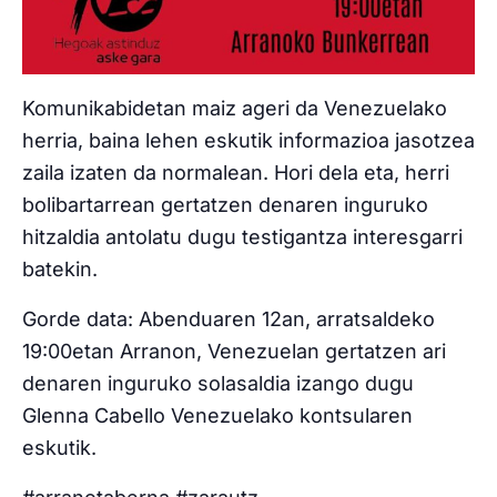
Komunikabidetan maiz ageri da Venezuelako
herria, baina lehen eskutik informazioa jasotzea
zaila izaten da normalean. Hori dela eta, herri
bolibartarrean gertatzen denaren inguruko
hitzaldia antolatu dugu testigantza interesgarri
batekin.
Gorde data: Abenduaren 12an, arratsaldeko
19:00etan Arranon, Venezuelan gertatzen ari
denaren inguruko solasaldia izango dugu
Glenna Cabello Venezuelako kontsularen
eskutik.