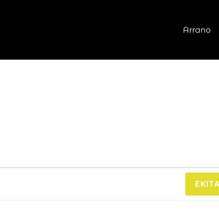
Arrano
EKIT