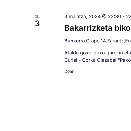
3 maiatza, 2024 @ 22:30
-
2
OL.
3
Bakarrizketa biko
Bunkerra
Orape 14,Zarautz,Eu
Afaldu goxo-goxo gurekin eta
Curiel - Gorka Olazabal "Paxo
Doan