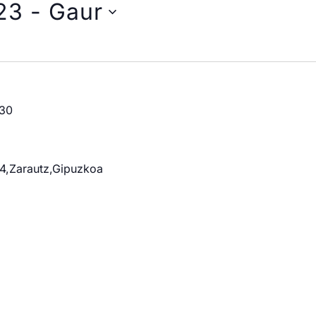
23
 - 
Gaur
30
14,Zarautz,Gipuzkoa