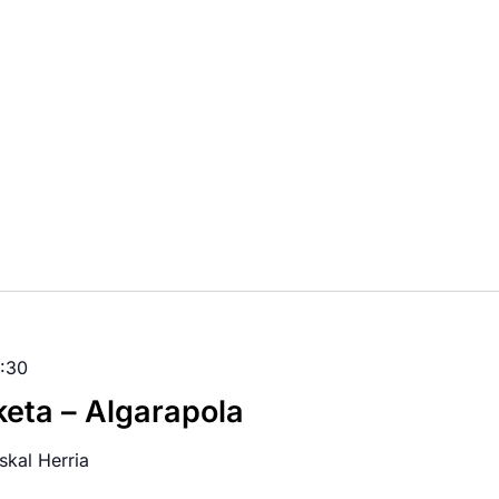
:30
keta – Algarapola
skal Herria