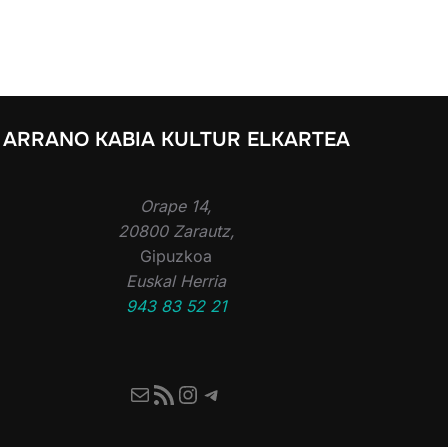
ARRANO KABIA KULTUR ELKARTEA
Orape 14,
20800 Zarautz,
Gipuzkoa
Euskal Herria
943 83 52 21
Mail
RSS Feed
Instagram
Telegram