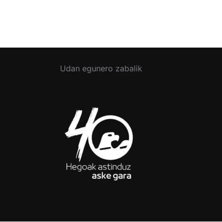
Udan egunero zabalik