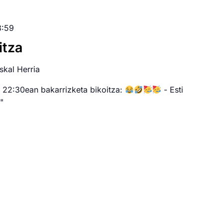
3:59
itza
skal Herria
 22:30ean bakarrizketa bikoitza:
- Esti
"