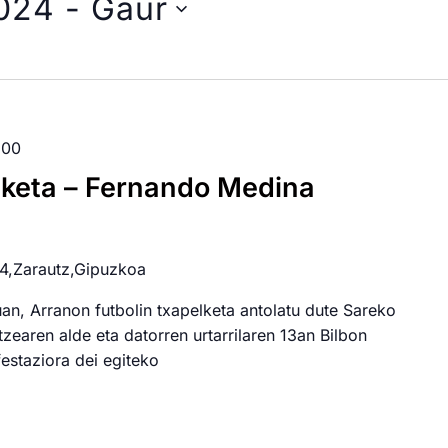
2024
 - 
Gaur
:00
elketa – Fernando Medina
14,Zarautz,Gipuzkoa
uan, Arranon futbolin txapelketa antolatu dute Sareko
zearen alde eta datorren urtarrilaren 13an Bilbon
estaziora dei egiteko