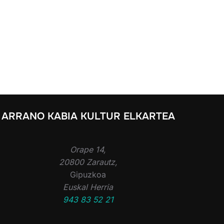
ARRANO KABIA KULTUR ELKARTEA
Orape 14,
20800 Zarautz,
Gipuzkoa
Euskal Herria
943 83 52 21