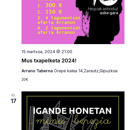
15 martxoa, 2024 @ 21:00
Mus txapelketa 2024!
Arrano Taberna
Orape kalea 14,Zarautz,Gipuzkoa
20€
IG.
17