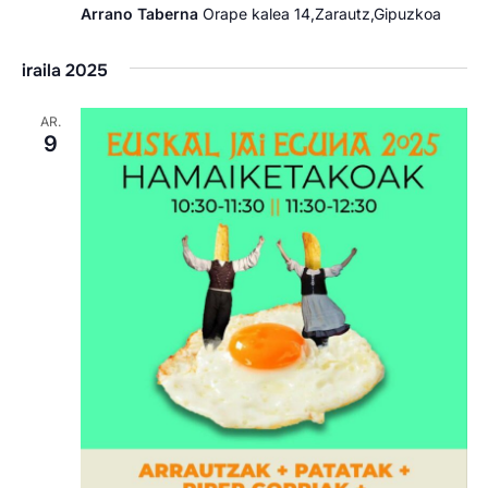
Arrano Taberna
Orape kalea 14,Zarautz,Gipuzkoa
iraila 2025
AR.
9