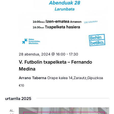
28 abendua, 2024 @ 16:00
-
17:30
V. Futbolin txapelketa – Fernando
Medina
Arrano Taberna
Orape kalea 14,Zarautz,Gipuzkoa
€10
urtarrila 2025
AL.