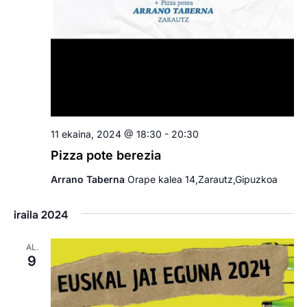
11 ekaina, 2024 @ 18:30
-
20:30
Pizza pote berezia
Arrano Taberna
Orape kalea 14,Zarautz,Gipuzkoa
iraila 2024
AL.
9