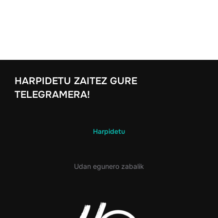
HARPIDETU ZAITEZ GURE
TELEGRAMERA!
Harpidetu
Udan egunero zabalik