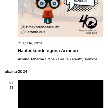
21 apirila, 2024
Hauteskunde eguna Arranon
Arrano Taberna
Orape kalea 14,Zarautz,Gipuzkoa
ekaina 2024
AR.
11