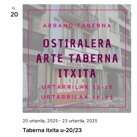
AL.
20
20 urtarrila, 2025
-
23 urtarrila, 2025
Taberna itxita u-20/23