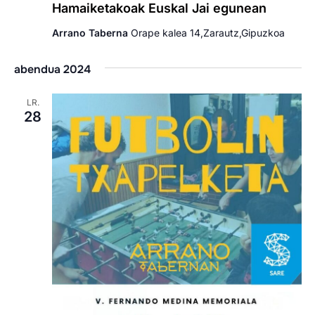
Hamaiketakoak Euskal Jai egunean
Arrano Taberna
Orape kalea 14,Zarautz,Gipuzkoa
abendua 2024
LR.
28