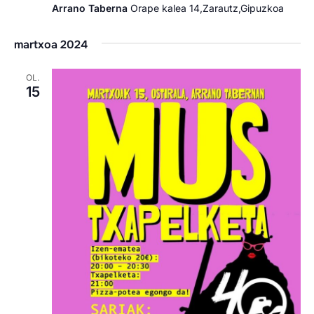
Arrano Taberna
Orape kalea 14,Zarautz,Gipuzkoa
martxoa 2024
OL.
15