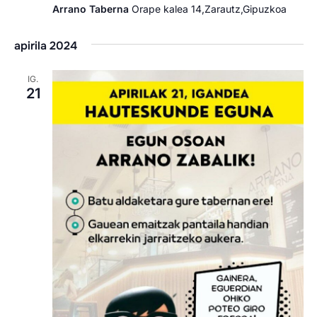
Arrano Taberna
Orape kalea 14,Zarautz,Gipuzkoa
apirila 2024
IG.
21