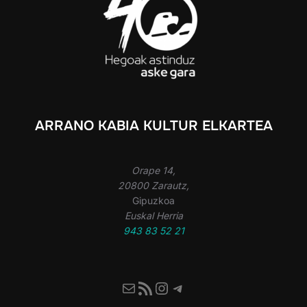
ARRANO KABIA KULTUR ELKARTEA
Orape 14,
20800 Zarautz,
Gipuzkoa
Euskal Herria
943 83 52 21
Mail
RSS Feed
Instagram
Telegram