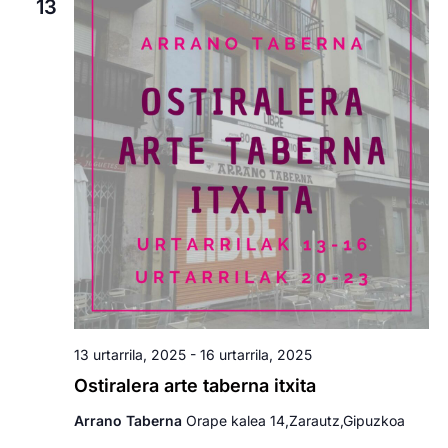
13
13 urtarrila, 2025
-
16 urtarrila, 2025
Ostiralera arte taberna itxita
Arrano Taberna
Orape kalea 14,Zarautz,Gipuzkoa