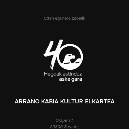
Udan egunero zabalik
ARRANO KABIA KULTUR ELKARTEA
Orape 14,
20800 Zarautz,