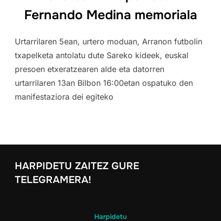
Fernando Medina memoriala
Urtarrilaren 5ean, urtero moduan, Arranon futbolin
txapelketa antolatu dute Sareko kideek, euskal
presoen etxeratzearen alde eta datorren
urtarrilaren 13an Bilbon 16:00etan ospatuko den
manifestaziora dei egiteko
HARPIDETU ZAITEZ GURE
TELEGRAMERA!
Harpidetu