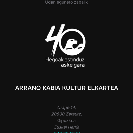
Udan egunero zabalik
ARRANO KABIA KULTUR ELKARTEA
Orape 14,
20800 Zarautz,
Gipuzkoa
Euskal Herria