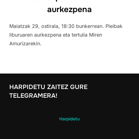
aurkezpena
Maiatzak 29, ostirala, 18:30 bunkerrean. Pleibak
liburuaren aurkezpena eta tertulia Miren
Amurizarekin.
HARPIDETU ZAITEZ GURE
TELEGRAMERA!
Harpidetu