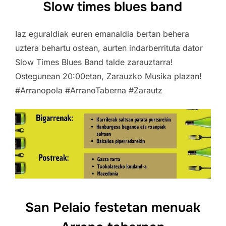
Slow times blues band
Iaz eguraldiak euren emanaldia bertan behera
uztera behartu ostean, aurten indarberrituta dator
Slow Times Blues Band talde zarauztarra!
Ostegunean 20:00etan, Zarauzko Musika plazan!
#Arranopola #ArranoTaberna #Zarautz
San Pelaio festetan menuak