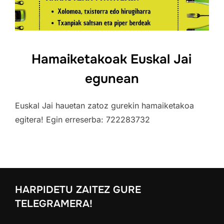
Hamaiketakoak Euskal Jai
egunean
Euskal Jai hauetan zatoz gurekin hamaiketakoa
egitera! Egin erreserba: 722283732
HARPIDETU ZAITEZ GURE
TELEGRAMERA!