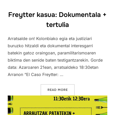
Freytter kasua: Dokumentala +
tertulia
Arratsalde on! Kolonbiako egia eta justiziari
buruzko hitzaldi eta dokumental interesgarri
batekin gatoz oraingoan, paramilitarismoaren
biktima den senide baten testigantzarekin. Gorde
data: Azaroaren 21ean, arratsaldeko 18:30etan
Arranon “El Caso Freytter: …
“FREYTTER KASUA: DOKUME
READ MORE