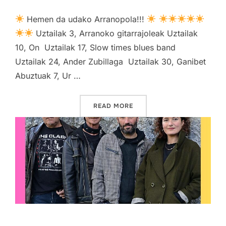
Hemen da udako Arranopola!!!
Uztailak 3, Arranoko gitarrajoleak Uztailak
10, On Uztailak 17, Slow times blues band
Uztailak 24, Ander Zubillaga Uztailak 30, Ganibet
Abuztuak 7, Ur …
“ISUO”
READ MORE