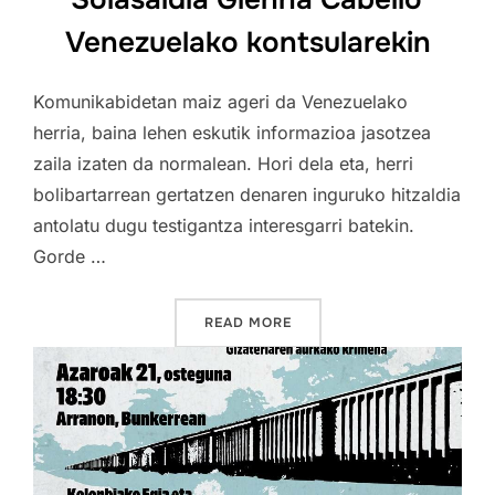
Venezuelako kontsularekin
Komunikabidetan maiz ageri da Venezuelako
herria, baina lehen eskutik informazioa jasotzea
zaila izaten da normalean. Hori dela eta, herri
bolibartarrean gertatzen denaren inguruko hitzaldia
antolatu dugu testigantza interesgarri batekin.
Gorde …
“SOLASALDIA GLENNA CAB
READ MORE