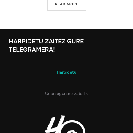
“ARRANOPOLA 2026”
READ MORE
HARPIDETU ZAITEZ GURE
TELEGRAMERA!
Harpidetu
Udan egunero zabalik