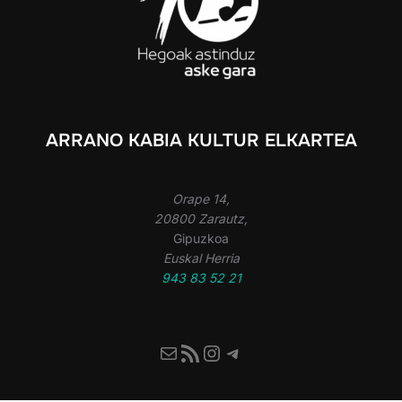
ARRANO KABIA KULTUR ELKARTEA
Orape 14,
20800 Zarautz,
Gipuzkoa
Euskal Herria
943 83 52 21
Mail
RSS Feed
Instagram
Telegram