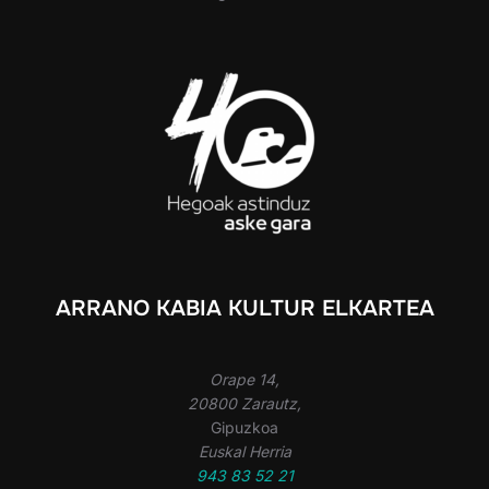
ARRANO KABIA KULTUR ELKARTEA
Orape 14,
20800 Zarautz,
Gipuzkoa
Euskal Herria
943 83 52 21