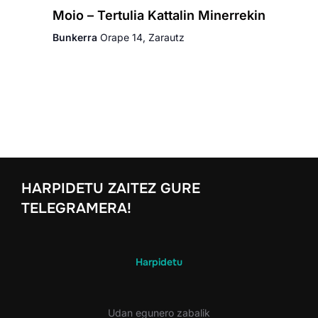
Moio – Tertulia Kattalin Minerrekin
Bunkerra
Orape 14, Zarautz
HARPIDETU ZAITEZ GURE
TELEGRAMERA!
Harpidetu
Udan egunero zabalik